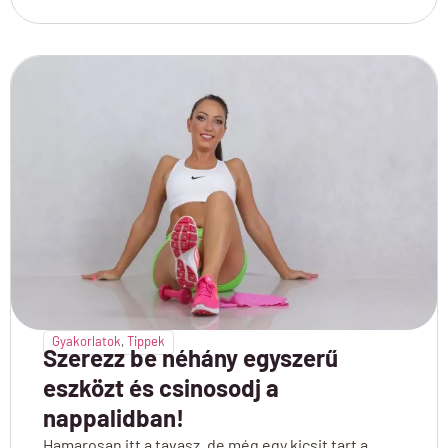
Gyakorlatok
,
Tippek
Szerezz be néhány egyszerű
eszközt és csinosodj a
nappalidban!
Hamarosan itt a tavasz, de még egy kicsit tart a