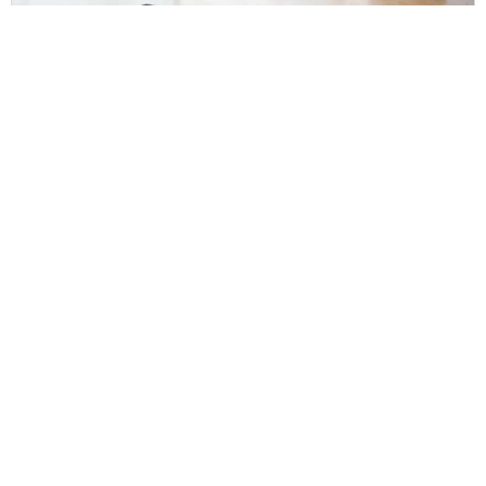
Tippek
5 tipp a szülés utáni edzéshez
Terhesség alatt az egyre gömbölyödő pocakunk
növekedését az egymástól eltávolodó hasizmok
segítik, melyek a szülést követően nem minden
esetben záródnak vissza maradéktalanul....
OLVASS TOVÁBB