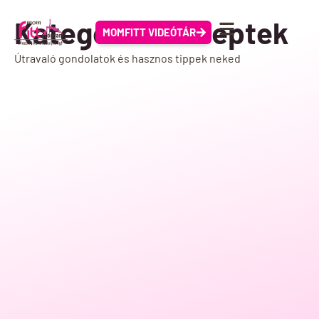
Kategória: Receptek
MOMFITT VIDEÓTÁR
Útravaló gondolatok és hasznos tippek neked