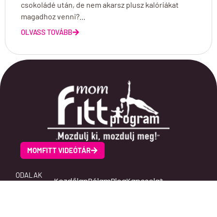
csokoládé után, de nem akarsz plusz kalóriákat
magadhoz venni?...
OLVASS TOVÁBB
MOMFITT VIDEÓTÁR
ODALAK
Kezdőlap
Rólam
Blog
Kapcsolat
SOCIAL MEDIA
Facebook
Instagram
Youtube