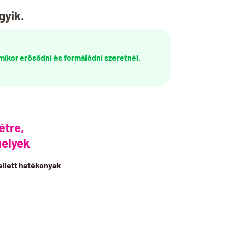
gyik.
mikor erősödni és formálódni szeretnél.
étre,
elyek
lett hatékonyak