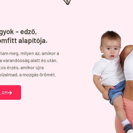
gyok – edző,
mfitt alapítója.
tam meg, milyen az, amikor a
 várandósság alatt és után.
os érzés, amikor újra
nbizalmad, a mozgás örömét.
ÓLAM