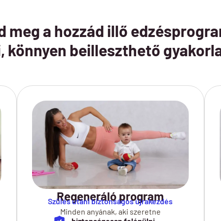
d meg a hozzád illő edzésprogr
, könnyen beilleszthető gyakorl
Regeneráló program
Szülés utáni biztonságos újrakezdés
Minden anyának, aki szeretne
biztonságosan felépülni