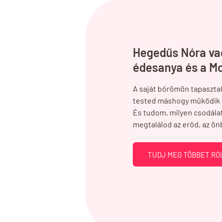
Hegedűs Nóra va
édesanya és a Mo
A saját bőrömön tapasztal
tested máshogy működik a
És tudom, milyen csodálat
megtalálod az erőd, az ö
TUDJ MEG TÖBBET R