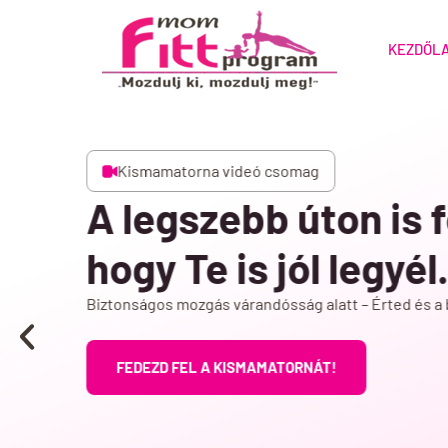
KEZDŐL
Regeneráló videó csomag
Újra jól érezhet
testedben – anya
A tested végigkísért életed legnagyobb cso
most itt az idő, hogy Te is törődj vele.
FEDEZD FEL A REGENERÁLÓ PROGRAMO