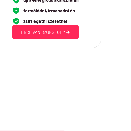
formálódni, izmosodni és
zsírt égetni szeretnél
ERRE VAN SZÜKSÉGEM