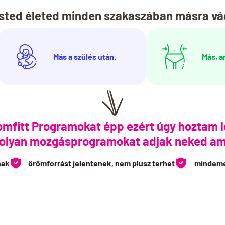
sted életed minden szakaszában másra vá
Más a szülés után.
Más, a
mfitt Programokat épp ezért úgy hoztam l
 olyan mozgásprogramokat adjak neked am
sak
örömforrást jelentenek, nem plusz terhet
mindemel