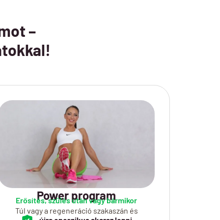
amot –
atokkal!
Power program
Erősítés, szülés után vagy bármikor
Túl vagy a regeneráció szakaszán és
újra energikus akarsz lenni