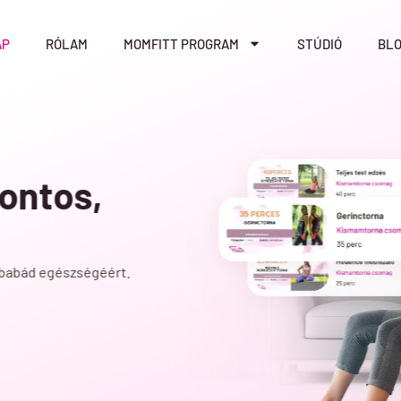
AP
RÓLAM
MOMFITT PROGRAM
STÚDIÓ
BL
ed magad a
ként is.
dáján –
T