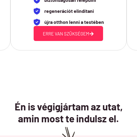
regenerációt elindítani
újra otthon lenni a testében
ERRE VAN SZÜKSÉGEM
Én is végigjártam az utat,
amin most te indulsz el.