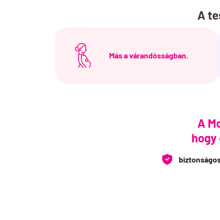
A te
Más a várandósságban.
A Mo
hogy
biztonságo