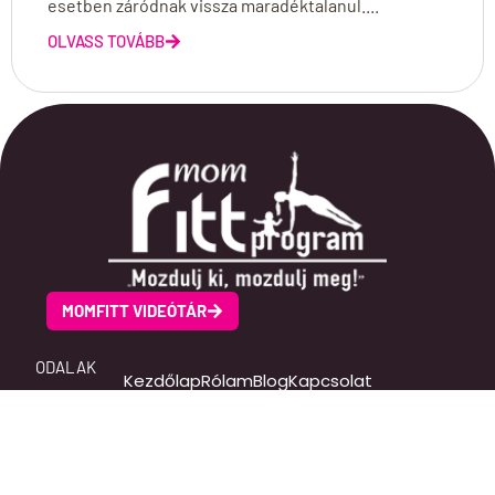
esetben záródnak vissza maradéktalanul....
OLVASS TOVÁBB
MOMFITT VIDEÓTÁR
ODALAK
Kezdőlap
Rólam
Blog
Kapcsolat
SOCIAL MEDIA
Facebook
Instagram
Youtube