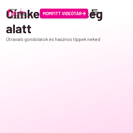
Címke: terhesség
MOMFITT VIDEÓTÁR
alatt
Útravaló gondolatok és hasznos tippek neked