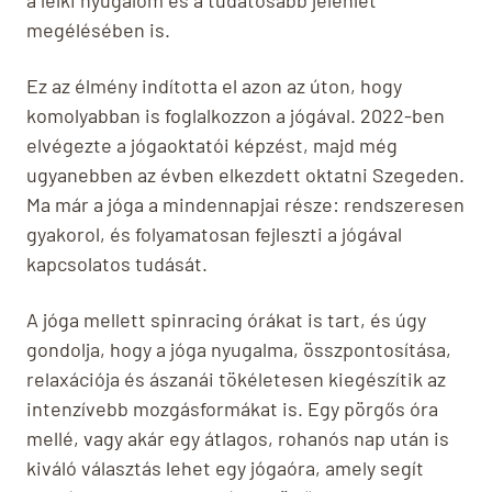
megélésében is.
Ez az élmény indította el azon az úton, hogy
komolyabban is foglalkozzon a jógával. 2022-ben
elvégezte a jógaoktatói képzést, majd még
ugyanebben az évben elkezdett oktatni Szegeden.
Ma már a jóga a mindennapjai része: rendszeresen
gyakorol, és folyamatosan fejleszti a jógával
kapcsolatos tudását.
A jóga mellett spinracing órákat is tart, és úgy
gondolja, hogy a jóga nyugalma, összpontosítása,
relaxációja és ászanái tökéletesen kiegészítik az
intenzívebb mozgásformákat is. Egy pörgős óra
mellé, vagy akár egy átlagos, rohanós nap után is
kiváló választás lehet egy jógaóra, amely segít