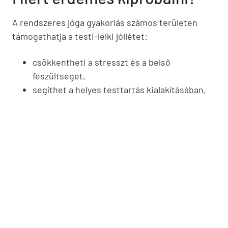
A rendszeres jóga gyakorlás számos területen
támogathatja a testi-lelki jóllétet:
csökkentheti a stresszt és a belső
feszültséget,
segíthet a helyes testtartás kialakításában,
enyhítheti az izmok merevségét,
támogathatja a légzés tudatosítását és a
tüdő működését,
formálhatja és erősítheti a testet,
hozzájárulhat a fejfájásos panaszok
enyhítéséhez,
átmozgatja a testet és támogatja a belső
szervek működését,
segítheti az immunrendszer egészséges
működését,