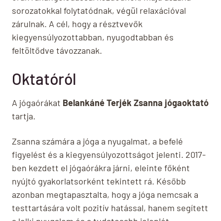
sorozatokkal folytatódnak, végül relaxációval
zárulnak. A cél, hogy a résztvevők
kiegyensúlyozottabban, nyugodtabban és
feltöltődve távozzanak.
Oktatóról
A jógaórákat
Belankáné Terjék Zsanna jógaoktató
tartja.
Zsanna számára a jóga a nyugalmat, a befelé
figyelést és a kiegyensúlyozottságot jelenti. 2017-
ben kezdett el jógaórákra járni, eleinte főként
nyújtó gyakorlatsorként tekintett rá. Később
azonban megtapasztalta, hogy a jóga nemcsak a
testtartására volt pozitív hatással, hanem segített
a lelki nyugalom és a tudatosabb jelenlét